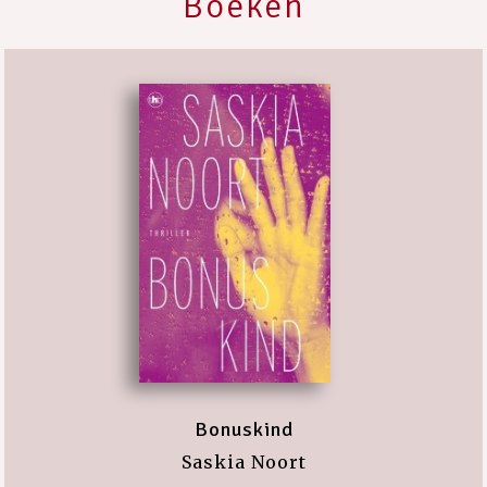
Boeken
Bonuskind
Saskia Noort