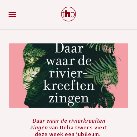
Daar waar de rivierkreeften
zingen
van Delia Owens viert
deze week een jubileum.