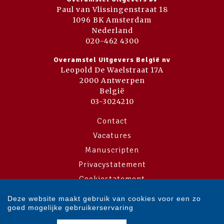
Paul van Vlissingenstraat 18
1096 BK Amsterdam
Nederland
020-462 4300
Overamstel Uitgevers België nv
Leopold De Waelstraat 17A
2000 Antwerpen
België
03-3024210
Contact
Vacatures
Manuscripten
Privacystatement
Cookiestatement
Cookie-instellingen
Deze website maakt gebruik van cookies voor een zo
goed mogelijke gebruikerservaring