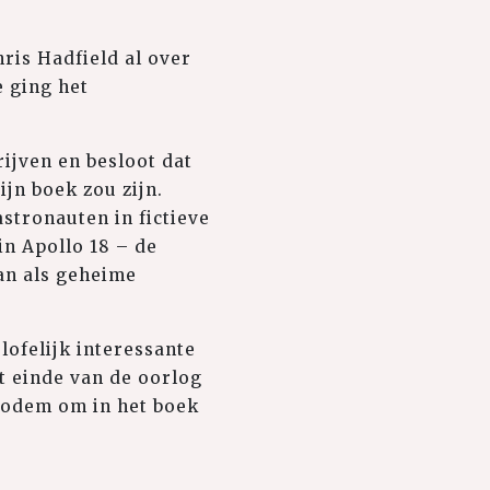
ris Hadfield al over
e ging het
rijven en besloot dat
jn boek zou zijn.
astronauten in fictieve
in Apollo 18 – de
an als geheime
elofelijk interessante
et einde van de oorlog
bodem om in het boek