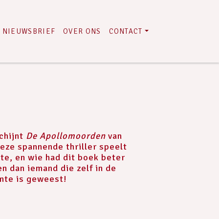
NIEUWSBRIEF
OVER ONS
CONTACT
chijnt
De Apollomoorden
van
eze spannende thriller speelt
mte, en wie had dit boek beter
en dan iemand die zelf in de
mte is geweest!