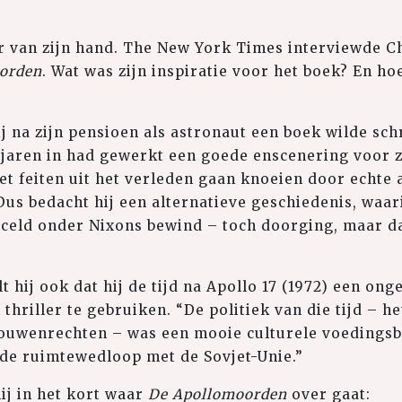
ler van zijn hand. The New York Times interviewde Ch
orden
. Wat was zijn inspiratie voor het boek? En ho
ij na zijn pensioen als astronaut een boek wilde sch
jaren in had gewerkt een goede enscenering voor zi
et feiten uit het verleden gaan knoeien door echte 
 Dus bedacht hij een alternatieve geschiedenis, waar
nceld onder Nixons bewind – toch doorging, maar d
t hij ook dat hij de tijd na Apollo 17 (1972) een ong
 thriller te gebruiken. “De politiek van die tijd – h
ouwenrechten – was een mooie culturele voedings
 de ruimtewedloop met de Sovjet-Unie.”
hij in het kort waar
De Apollomoorden
over gaat: