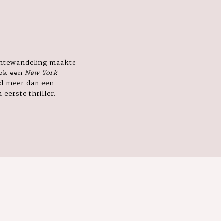
uimtewandeling maakte
ook een
New York
ijd meer dan een
n eerste thriller.