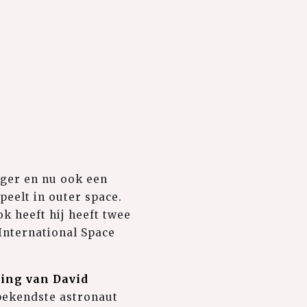
e
nger en nu ook een
speelt in outer space.
k heeft hij heeft twee
International Space
king van David
bekendste astronaut