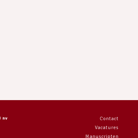
e
ë nv
Contact
Vacatures
Manuscripten