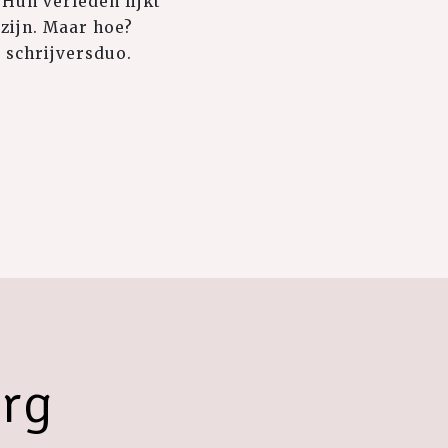
Hun verleden lijkt
zijn. Maar hoe?
 schrijversduo.
rg