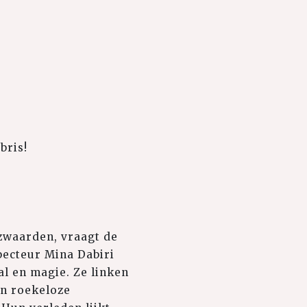
!
bris!
zwaarden, vraagt de
specteur Mina Dabiri
al en magie. Ze linken
en roekeloze