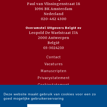
Paul van Vlissingenstraat 18
1096 BK Amsterdam
Nederland
020-462 4300
Overamstel Uitgevers België nv
Leopold De Waelstraat 17A
2000 Antwerpen
België
03-3024210
Contact
Vacatures
Manuscripten
Privacystatement
Cookiestatement
Cookie-instellingen
Deze website maakt gebruik van cookies voor een zo
goed mogelijke gebruikerservaring