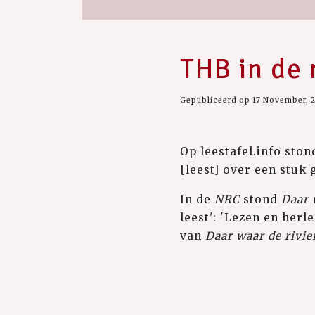
THB in de
Gepubliceerd op 17 November, 
Op leestafel.info sto
[leest] over een stuk
In de
NRC
stond
Daar 
leest': 'Lezen en her
van
Daar waar de rivi