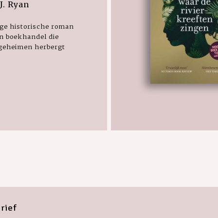
J. Ryan
ige historische roman
n boekhandel die
egeheimen herbergt
rief