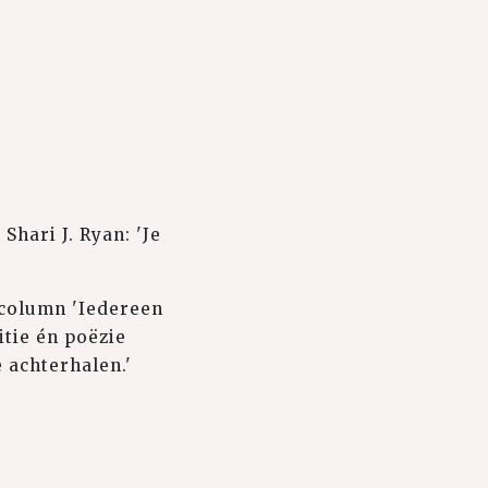
Shari J. Ryan: 'Je
 column 'Iedereen
itie én poëzie
 achterhalen.'