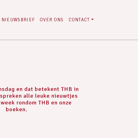
NIEUWSBRIEF
OVER ONS
CONTACT
nsdag en dat betekent THB in
spreken alle leuke nieuwtjes
n week rondom THB en onze
boeken.