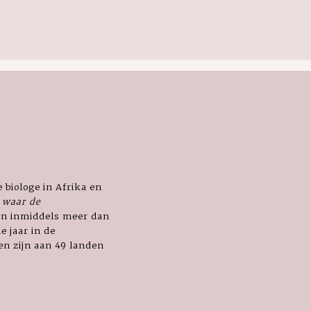
 biologe in Afrika en
 waar de
ijn inmiddels meer dan
e jaar in de
en zijn aan 49 landen