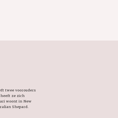
eft twee voorouders
 heeft ze zich
hari woont in New
ralian Shepard.