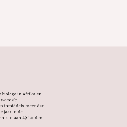
 biologe in Afrika en
 waar de
ijn inmiddels meer dan
e jaar in de
en zijn aan 49 landen