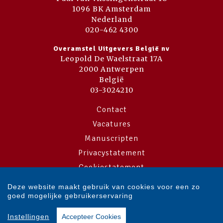
1096 BK Amsterdam
Nederland
020-462 4300
Overamstel Uitgevers België nv
Leopold De Waelstraat 17A
2000 Antwerpen
België
03-3024210
Contact
Vacatures
Manuscripten
Privacystatement
Cookiestatement
Cookie-instellingen
Deze website maakt gebruik van cookies voor een zo
goed mogelijke gebruikerservaring
Copyright © 2007-2026 Overamstel Uitgevers - Alle rechten voorbehouden
Instellingen
Accepteer Cookies
- Ontwerp door
Dog and Pony