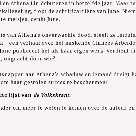
en Athena Liu debuteren in hetzelfde jaar. Maar te
iekslieveling, flopt de schrijfcarrière van June. Ni
te meisjes, denkt June.
is van Athena's onverwachte dood, steelt ze impulsi
k - een verhaal over het miskende Chinees Arbeide
June publiceert het als haar eigen werk. Verdient di
n, ongeacht door wie?
ntsnappen aan Athena's schaduw en iemand dreigt h
 om haar gestolen succes te beschermen?
te lijst van
d
e Volkskrant.
onder om meer te weten te komen over de auteur en 