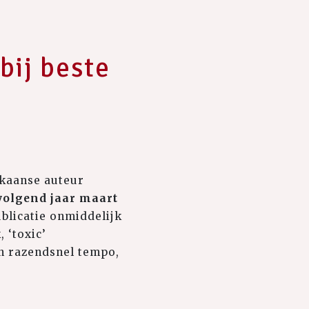
bij beste
kaanse auteur
volgend jaar maart
ublicatie onmiddelijk
 ‘toxic’
n razendsnel tempo,