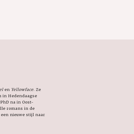
el
en
Yellowface
. Ze
en in Hedendaagse
 PhD na in Oost-
lle romans in de
een nieuwe stijl naar