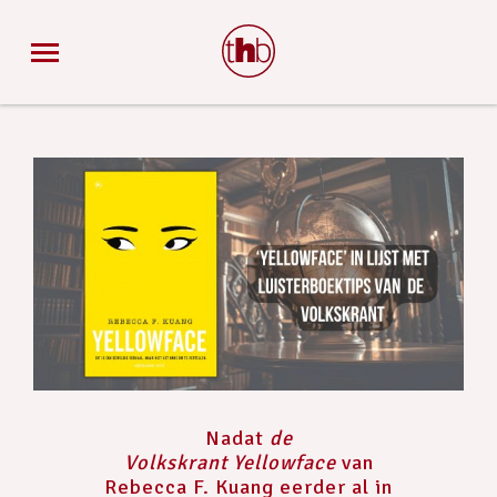
Nadat
de
Volkskrant
Yellowface
van
Rebecca F. Kuang eerder al in