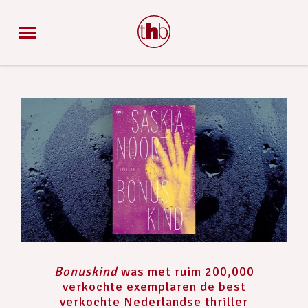
Bonuskind
was met ruim 200,000
verkochte exemplaren de best
verkochte Nederlandse thriller