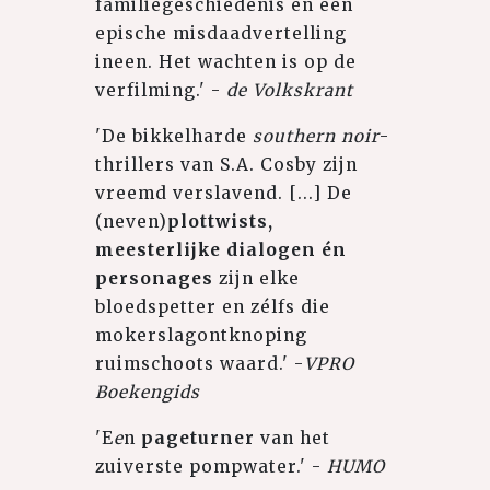
familiegeschiedenis en een
epische misdaadvertelling
ineen. Het wachten is op de
verfilming.' -
de Volkskrant
'De bikkelharde
southern noir
-
thrillers van S.A. Cosby zijn
vreemd verslavend. [...] De
(neven)
plottwists,
meesterlijke dialogen én
personages
zijn elke
bloedspetter en zélfs die
mokerslagontknoping
ruimschoots waard.' -
VPRO
Boekengids
'E
e
n
pageturner
van het
zuiverste pompwater.' -
HUMO