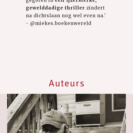
gegoten in
een ijzersterke,
gewelddadige thriller
zindert
na dichtslaan nog wel even na.'
- @miekes.boekenwereld
Auteurs