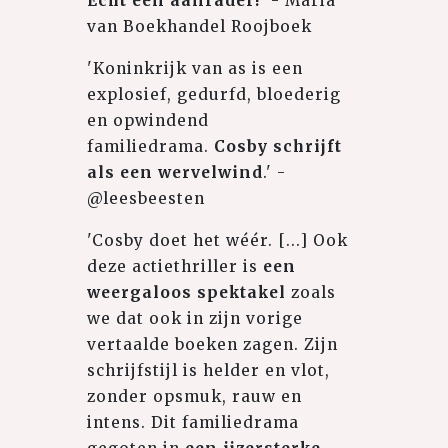
Echt een aanrader!
' - Maria
van Boekhandel Roojboek
'Koninkrijk van as is een
explosief, gedurfd, bloederig
en opwindend
familiedrama.
Cosby schrijft
als een wervelwind
.' -
@leesbeesten
'Cosby doet het wéér. [...] Ook
deze actiethriller is
een
weergaloos spektakel
zoals
we dat ook in zijn vorige
vertaalde boeken zagen. Zijn
schrijfstijl is helder en vlot,
zonder opsmuk, rauw en
intens. Dit familiedrama