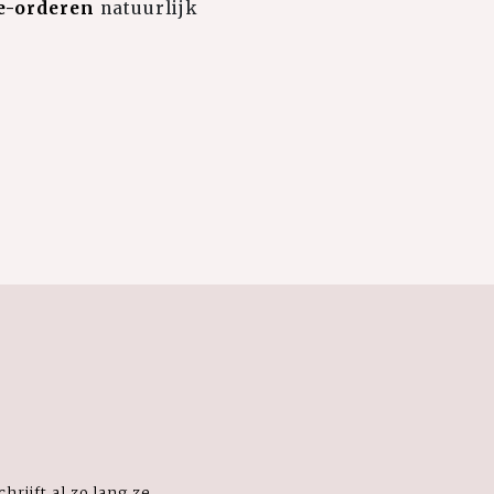
e-orderen
natuurlijk
hrijft al zo lang ze