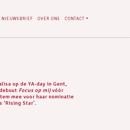
NIEUWSBRIEF
OVER ONS
CONTACT
lisa op de YA-day in Gent,
 debuut
Focus op mij
vóór
stem mee voor haar nominatie
s ‘Rising Star’.