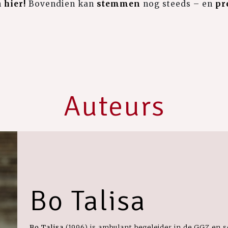
n
hier!
Bovendien kan
stemmen
nog steeds – en
pr
Auteurs
Bo Talisa
Bo Talisa
(1996)
is ambulant begeleider in de GGZ en sc