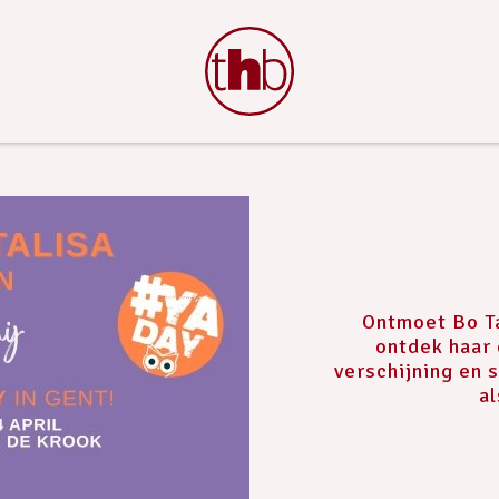
Ontmoet Bo Ta
ontdek haar
verschijning en 
al