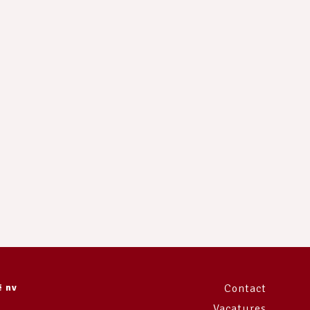
e
ë nv
Contact
Vacatures