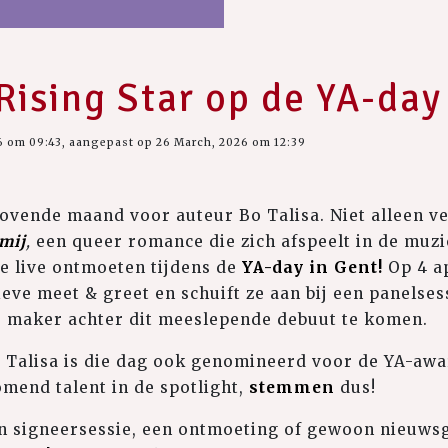
 Rising Star op de YA-day
6 om 09:43, aangepast op 26 March, 2026 om 12:39
ovende maand voor auteur Bo Talisa. Niet alleen ver
mij
,
een queer romance die zich afspeelt in de muzi
e live ontmoeten tijdens de
YA-day in Gent!
Op 4 ap
ieve meet & greet en schuift ze aan bij een panelses
e maker achter dit meeslepende debuut te komen.
Bo Talisa is die dag ook genomineerd voor de YA-awar
omend talent in de spotlight,
stemmen
dus!
en signeersessie, een ontmoeting of gewoon nieuws