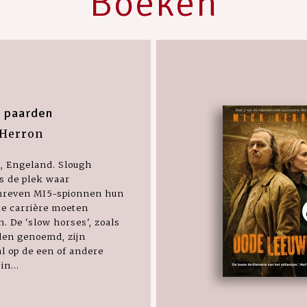
Boeken
 paarden
Herron
, Engeland. Slough
s de plek waar
hreven MI5-spionnen hun
te carrière moeten
en. De 'slow horses', zoals
den genoemd, zijn
l op de een of andere
in...