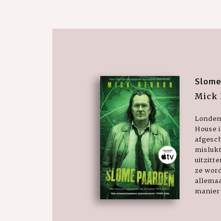
Slome
Mick 
Londen
House i
afgesc
misluk
uitzitt
ze wor
allemaa
manier 