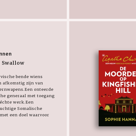
nnen
 Swallow
rvische bende wiens
 afkomstig zijn van
kernwapens.Een onteerde
che generaal met toegang
 échte werk.Een
uchtige Somalische
 met een doel waarvoor
.