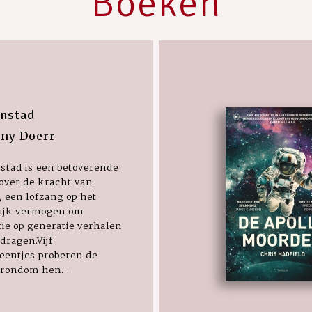
Boeken
nstad
ny Doerr
stad is een betoverende
over de kracht van
 een lofzang op het
ijk vermogen om
ie op generatie verhalen
 dragen.Vijf
eentjes proberen de
 rondom hen...