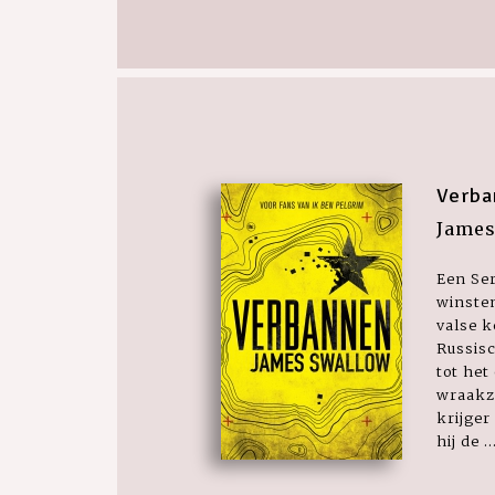
Verba
James
Een Se
winsten
valse 
Russis
tot het
wraakz
krijger
hij de ..