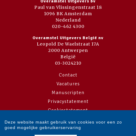
Overamstel Uitgevers bv
Paul van Vlissingenstraat 18
1096 BK Amsterdam
Nederland
020-462 4300
Overamstel Uitgevers België nv
Leopold De Waelstraat 17A
2000 Antwerpen
België
03-3024210
Contact
Vacatures
Manuscripten
Privacystatement
Cookiestatement
Cookie-instellingen
Deze website maakt gebruik van cookies voor een zo
goed mogelijke gebruikerservaring