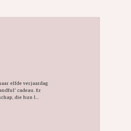
haar elfde verjaardag
andful' cadeau. Er
hap, die hun l...