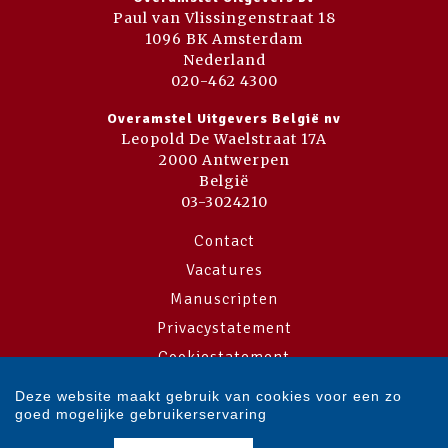
Paul van Vlissingenstraat 18
1096 BK Amsterdam
Nederland
020-462 4300
Overamstel Uitgevers België nv
Leopold De Waelstraat 17A
2000 Antwerpen
België
03-3024210
Contact
Vacatures
Manuscripten
Privacystatement
Cookiestatement
Cookie-instellingen
Deze website maakt gebruik van cookies voor een zo
goed mogelijke gebruikerservaring