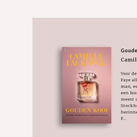
Goude
Camil
Voor de
Faye al
man, ee
een lux
meest c
Stockh
herinne
F...