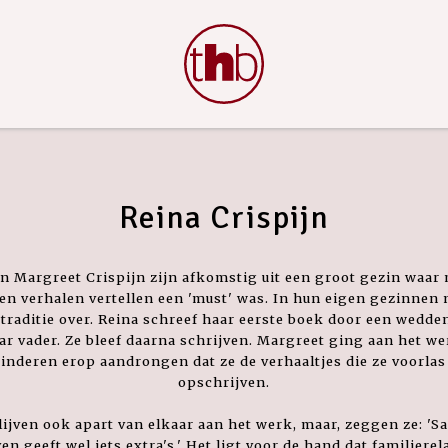
Reina Crispijn
n Margreet Crispijn zijn afkomstig uit een groot gezin waar
 en verhalen vertellen een 'must' was. In hun eigen gezinnen
e traditie over. Reina schreef haar eerste boek door een wedd
ar vader. Ze bleef daarna schrijven. Margreet ging aan het we
inderen erop aandrongen dat ze de verhaaltjes die ze voorla
opschrijven.
lijven ook apart van elkaar aan het werk, maar, zeggen ze: '
en geeft wel iets extra's.' Het ligt voor de hand dat familierel