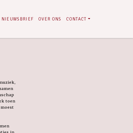
NIEUWSBRIEF
OVER ONS
CONTACT
 muziek,
 namen
enschap
rk toen
s moest
Samen
aties in