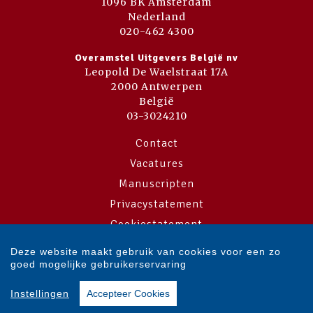
1096 BK Amsterdam
Nederland
020-462 4300
Overamstel Uitgevers België nv
Leopold De Waelstraat 17A
2000 Antwerpen
België
03-3024210
Contact
Vacatures
Manuscripten
Privacystatement
Cookiestatement
Cookie-instellingen
Deze website maakt gebruik van cookies voor een zo
goed mogelijke gebruikerservaring
Copyright © 2007-2026 Overamstel Uitgevers - Alle rechten voorbehouden
Instellingen
Accepteer Cookies
- Ontwerp door
Dog and Pony