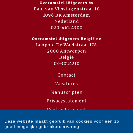
Overamstel Uitgevers bv
Paul van Vlissingenstraat 18
1096 BK Amsterdam
Nederland
020-462 4300
Overamstel Uitgevers België nv
Leopold De Waelstraat 17A
2000 Antwerpen
België
03-3024210
Contact
Vacatures
Manuscripten
Privacystatement
Cookiestatement
Cookie-instellingen
Deze website maakt gebruik van cookies voor een zo
goed mogelijke gebruikerservaring