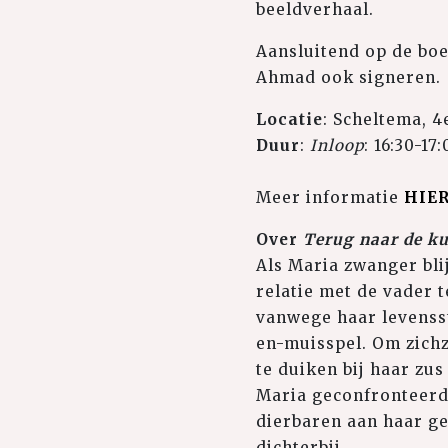
beeldverhaal.
Aansluitend op de boe
Ahmad ook signeren.
Locatie
: Scheltema, 4
Duur
:
Inloop
: 16:30-17:
Meer informatie
HIE
Over
Terug naar de ku
Als Maria zwanger blij
relatie met de vader 
vanwege haar levensst
en-muisspel. Om zichz
te duiken bij haar zus
Maria geconfronteerd 
dierbaren aan haar ge
dichterbij...