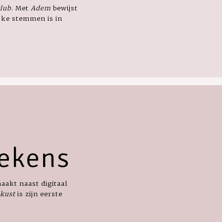
club
. Met
Adem
bewijst
jke stemmen is in
lekens
maakt naast digitaal
 kust
is zijn eerste