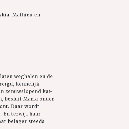
skia, Mathieu en
e laten weghalen en de
reigd, kennelijk
een zenuwslopend kat-
n, besluit Maria onder
oont. Daar wordt
 En terwijl haar
aar belager steeds