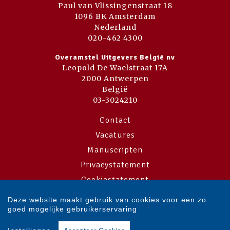
Paul van Vlissingenstraat 18
1096 BK Amsterdam
Nederland
020-462 4300
Overamstel Uitgevers België nv
Leopold De Waelstraat 17A
2000 Antwerpen
België
03-3024210
Contact
Vacatures
Manuscripten
Privacystatement
Cookiestatement
Cookie-instellingen
Deze website maakt gebruik van cookies voor een zo
goed mogelijke gebruikerservaring
Copyright © 2007-2026 Overamstel Uitgevers - Alle rechten voorbehouden