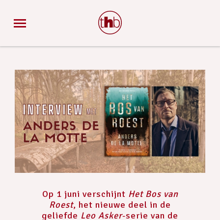
Op 1 juni verschijnt
Het Bos van
Roest
, het nieuwe deel in de
geliefde
Leo Asker
-serie van de