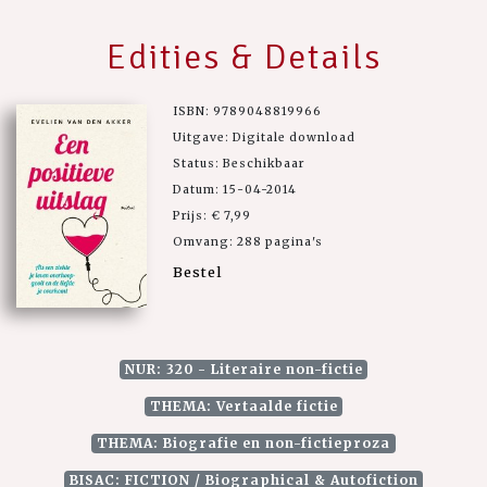
Edities & Details
ISBN: 9789048819966
Uitgave: Digitale download
Status: Beschikbaar
Datum: 15-04-2014
Prijs: € 7,99
Omvang: 288 pagina's
Bestel
NUR: 320 - Literaire non-fictie
THEMA: Vertaalde fictie
THEMA: Biografie en non-fictieproza
BISAC: FICTION / Biographical & Autofiction