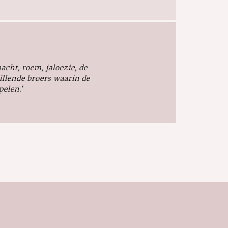
acht, roem, jaloezie, de
llende broers waarin de
elen.'