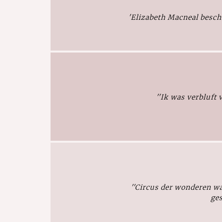
'Elizabeth Macneal beschr
''Ik was verbluft 
''
Circus der wonderen
wa
ges