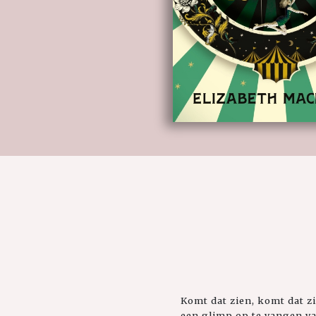
Komt dat zien, komt dat z
een glimp op te vangen v