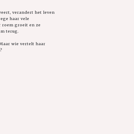
eert, verandert het leven
wege haar vele
r roem groeit en ze
am terug.
Maar wie vertelt haar
n?