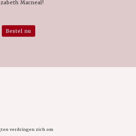
izabeth Macneal!
Bestel nu
igten verdringen zich om