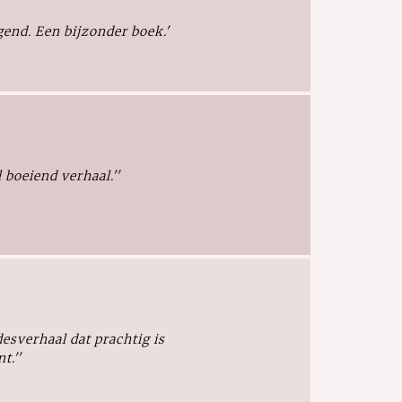
gend. Een bijzonder boek.'
 boeiend verhaal.''
desverhaal dat prachtig is
t.''