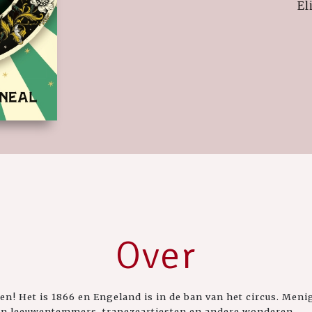
El
Over
ien! Het is 1866 en Engeland is in de ban van het circus. Men
an leeuwentemmers, trapezeartiesten en andere wonderen.