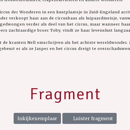
ircus der Wonderen in een kustplaatsje in Zuid-Engeland arriv
ader verkoopt haar aan de circusbaas als luipaardmeisje, van
 gedwongen verder als deel van het circus, maar wanneer haa
pers zachtaardige broer Toby, vindt ze haar levenslust langza
at de kranten Nell omschrijven als het achtste wereldwonder. 
gebeurt er als ze Jasper en het circus dreigt te overschaduwe
Fragment
Inkijkexemplaar
Luister fragment