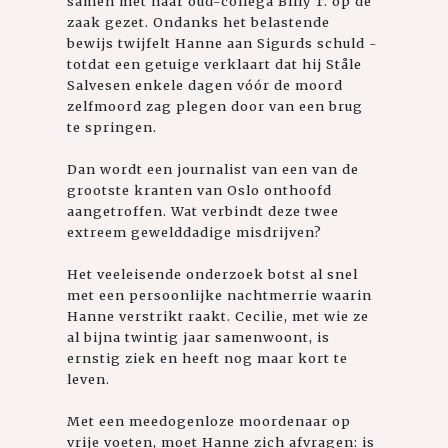
samen met haar oud-collega Billy T. op de
zaak gezet. Ondanks het belastende
bewijs twijfelt Hanne aan Sigurds schuld -
totdat een getuige verklaart dat hij Ståle
Salvesen enkele dagen vóór de moord
zelfmoord zag plegen door van een brug
te springen.
Dan wordt een journalist van een van de
grootste kranten van Oslo onthoofd
aangetroffen. Wat verbindt deze twee
extreem gewelddadige misdrijven?
Het veeleisende onderzoek botst al snel
met een persoonlijke nachtmerrie waarin
Hanne verstrikt raakt. Cecilie, met wie ze
al bijna twintig jaar samenwoont, is
ernstig ziek en heeft nog maar kort te
leven.
Met een meedogenloze moordenaar op
vrije voeten, moet Hanne zich afvragen: is