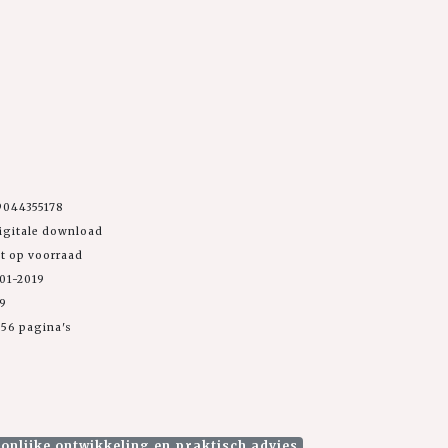
9044355178
igitale download
et op voorraad
01-2019
99
56 pagina's
onlijke ontwikkeling en praktisch advies