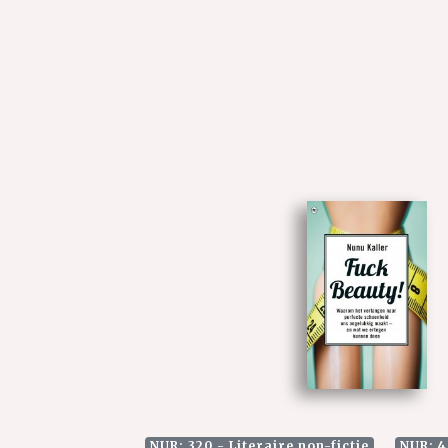
NUR: 320 - Literaire non-fictie
NUR: 4