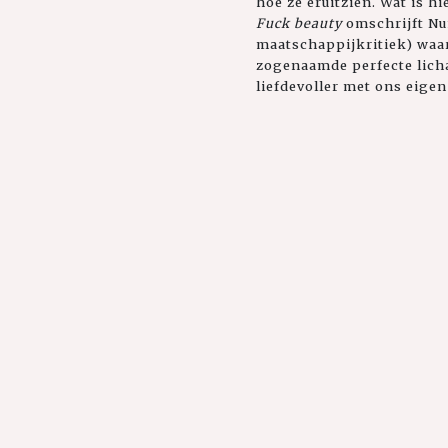
hoe ze eruitzien. Wat is 
Fuck beauty
omschrijft Nun
maatschappijkritiek) waa
zogenaamde perfecte licha
liefdevoller met ons eigen