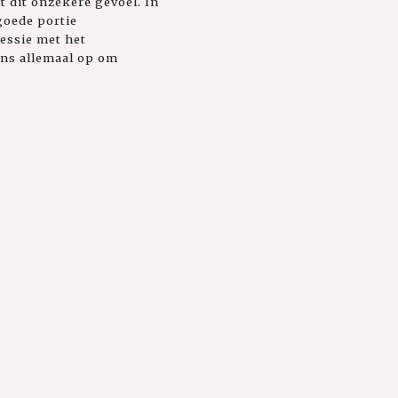
t dit onzekere gevoel. In
goede portie
essie met het
ons allemaal op om