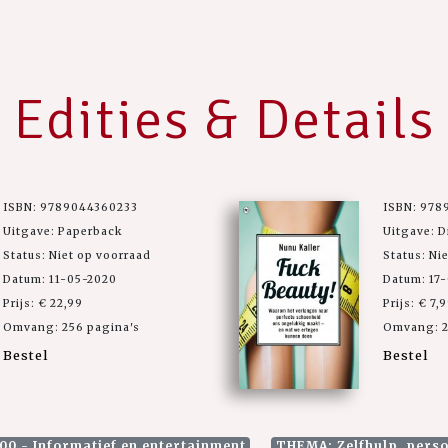
Edities & Details
ISBN: 9789044360233
ISBN: 978
Uitgave: Paperback
Uitgave: D
Status: Niet op voorraad
Status: Ni
Datum: 11-05-2020
Datum: 17-
Prijs: € 22,99
Prijs: € 7,
Omvang: 256 pagina's
Omvang: 2
Bestel
Bestel
00 - Informatief en entertainment
THEMA: Zelfhulp, perso