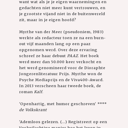
want wat als je je eigen waarnemingen en
gedachten niet meer kunt vertrouwen, en
je grootste vijand niet in de buitenwereld
zit, maar in je eigen hoofd?
Myrthe van der Meer (pseudoniem, 1983)
werkte als redacteur toen ze na een burn-
out vijf maanden lang op een paaz
opgenomen werd. Over deze ervaring
schreef ze haar debuut
PAAZ
. Het boek
werd meer dan 50.000 keer verkocht en
het werd genomineerd voor de Dioraphte
Jongerenliteratuur Prijs. Myrthe won de
Psyche Mediaprijs en de Viva400-Award.
In 2013 verscheen haar tweede boek, de
roman
Kalf
.
'Openhartig, met humor geschreven' ****
de Volkskrant
'Ademloos gelezen. (...) Registreert op een
Voskuilachtige manier hoe het leven in