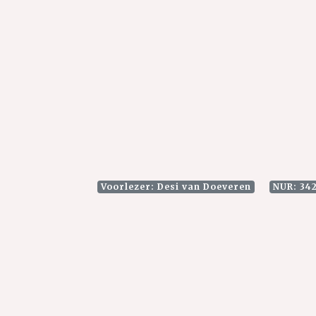
Voorlezer: Desi van Doeveren
NUR: 342