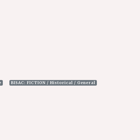
e
BISAC: FICTION / Historical / General