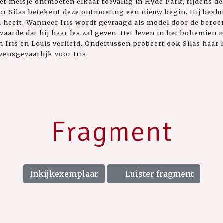
et meisje ontmoeten elkaar toevallig in Hyde Park, tijdens d
r Silas betekent deze ontmoeting een nieuw begin. Hij beslui
n heeft. Wanneer Iris wordt gevraagd als model door de bero
waarde dat hij haar les zal geven. Het leven in het bohemien m
n Iris en Louis verliefd. Ondertussen probeert ook Silas haar h
vensgevaarlijk voor Iris.
Fragment
Inkijkexemplaar
Luister fragment