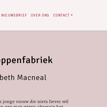
NIEUWSBRIEF
OVER ONS
CONTACT
oppenfabriek
abeth Macneal
n jonge vrouw die niets liever wil
en een man wiens obsessie het