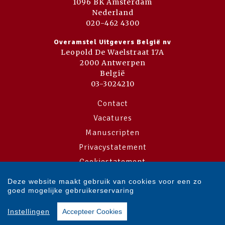
1096 BK Amsterdam
Nederland
020-462 4300
Overamstel Uitgevers België nv
Leopold De Waelstraat 17A
2000 Antwerpen
België
03-3024210
Contact
Vacatures
Manuscripten
Privacystatement
Cookiestatement
Cookie-instellingen
Deze website maakt gebruik van cookies voor een zo
goed mogelijke gebruikerservaring
Copyright © 2007-2026 Overamstel Uitgevers - Alle rechten voorbehouden
Instellingen
Accepteer Cookies
- Ontwerp door
Dog and Pony