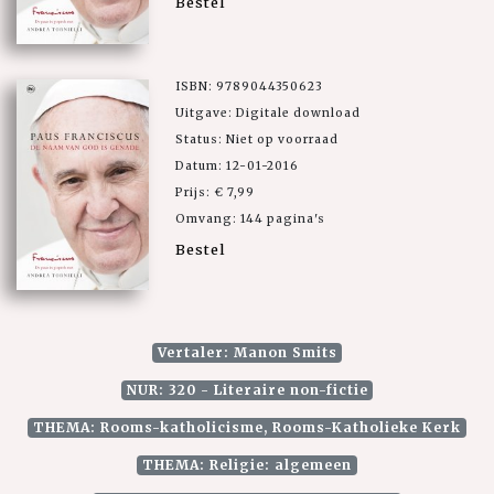
Bestel
ISBN: 9789044350623
Uitgave: Digitale download
Status: Niet op voorraad
Datum: 12-01-2016
Prijs: € 7,99
Omvang: 144 pagina's
Bestel
Vertaler: Manon Smits
NUR: 320 - Literaire non-fictie
THEMA: Rooms-katholicisme, Rooms-Katholieke Kerk
THEMA: Religie: algemeen