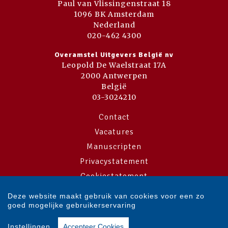
Paul van Vlissingenstraat 18
1096 BK Amsterdam
Nederland
020-462 4300
Overamstel Uitgevers België nv
Leopold De Waelstraat 17A
2000 Antwerpen
België
03-3024210
Contact
Vacatures
Manuscripten
Privacystatement
Cookiestatement
Cookie-instellingen
Deze website maakt gebruik van cookies voor een zo
goed mogelijke gebruikerservaring
Copyright © 2007-2026 Overamstel Uitgevers - Alle rechten voorbehouden
Instellingen
Accepteer Cookies