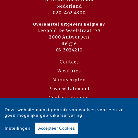
Nederland
020-462 4300
Overamstel Uitgevers België nv
Leopold De Waelstraat 17A
2000 Antwerpen
België
03-3024210
Contact
Vacatures
Manuscripten
Privacystatement
Cookiestatement
Cookie-instellingen
Deze website maakt gebruik van cookies voor een zo
goed mogelijke gebruikerservaring
Copyright © 2007-2026 Overamstel Uitgevers - Alle rechten voorbehouden
Instellingen
Accepteer Cookies
- Ontwerp door
Dog and Pony