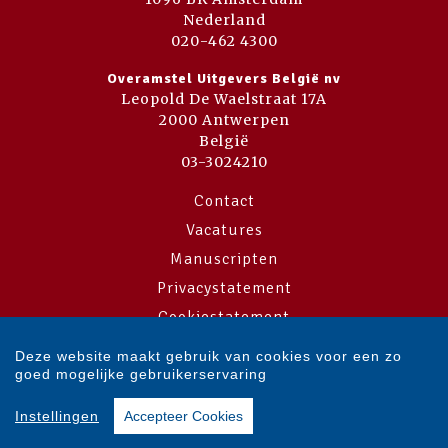
Nederland
020-462 4300
Overamstel Uitgevers België nv
Leopold De Waelstraat 17A
2000 Antwerpen
België
03-3024210
Contact
Vacatures
Manuscripten
Privacystatement
Cookiestatement
Cookie-instellingen
Deze website maakt gebruik van cookies voor een zo
goed mogelijke gebruikerservaring
Copyright © 2007-2026 Overamstel Uitgevers - Alle rechten voorbehouden
Instellingen
Accepteer Cookies
- Ontwerp door
Dog and Pony