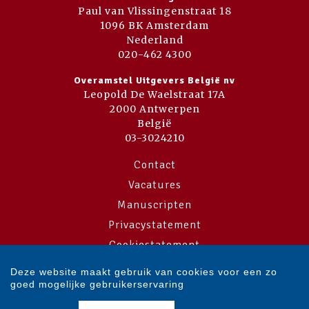
Paul van Vlissingenstraat 18
1096 BK Amsterdam
Nederland
020-462 4300
Overamstel Uitgevers België nv
Leopold De Waelstraat 17A
2000 Antwerpen
België
03-3024210
Contact
Vacatures
Manuscripten
Privacystatement
Cookiestatement
Cookie-instellingen
Deze website maakt gebruik van cookies voor een zo
goed mogelijke gebruikerservaring