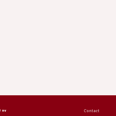
e
ë nv
Contact