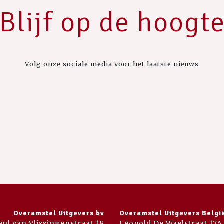
Blijf op de hoogt
Volg onze sociale media voor het laatste nieuws
Overamstel Uitgevers bv
Overamstel Uitgevers Belgi
aul van Vlissingenstraat 18
Leopold De Waelstraat 17A