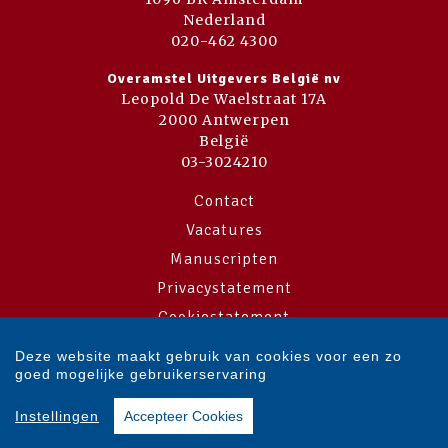
Nederland
020-462 4300
Overamstel Uitgevers België nv
Leopold De Waelstraat 17A
2000 Antwerpen
België
03-3024210
Contact
Vacatures
Manuscripten
Privacystatement
Cookiestatement
Cookie-instellingen
Deze website maakt gebruik van cookies voor een zo
goed mogelijke gebruikerservaring
Copyright © 2007-2026 Overamstel Uitgevers - Alle rechten voorbehouden
Instellingen
Accepteer Cookies
- Ontwerp door
Dog and Pony