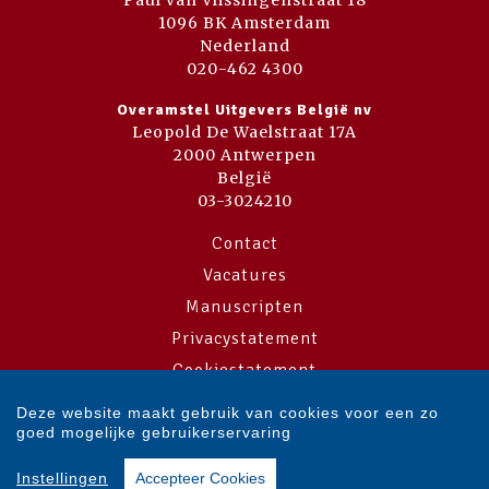
Paul van Vlissingenstraat 18
1096 BK Amsterdam
Nederland
020-462 4300
Overamstel Uitgevers België nv
Leopold De Waelstraat 17A
2000 Antwerpen
België
03-3024210
Contact
Vacatures
Manuscripten
Privacystatement
Cookiestatement
Cookie-instellingen
Deze website maakt gebruik van cookies voor een zo
goed mogelijke gebruikerservaring
Copyright © 2007-2026 Overamstel Uitgevers - Alle rechten voorbehouden
Instellingen
Accepteer Cookies
- Ontwerp door
Dog and Pony