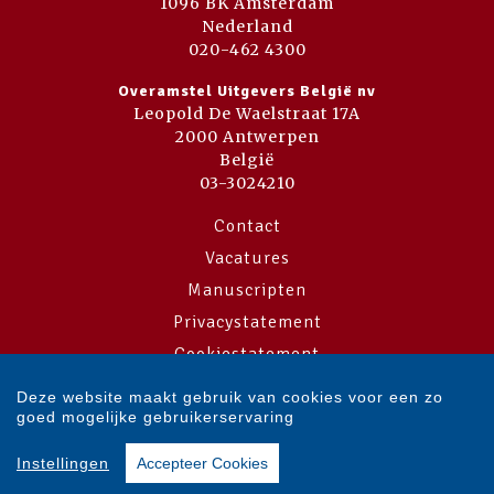
1096 BK Amsterdam
Nederland
020-462 4300
Overamstel Uitgevers België nv
Leopold De Waelstraat 17A
2000 Antwerpen
België
03-3024210
Contact
Vacatures
Manuscripten
Privacystatement
Cookiestatement
Cookie-instellingen
Deze website maakt gebruik van cookies voor een zo
goed mogelijke gebruikerservaring
Copyright © 2007-2026 Overamstel Uitgevers - Alle rechten voorbehouden
Instellingen
Accepteer Cookies
- Ontwerp door
Dog and Pony