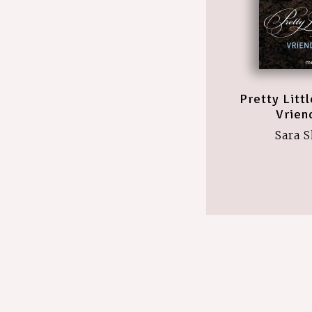
Pretty Littl
Vrien
Sara 