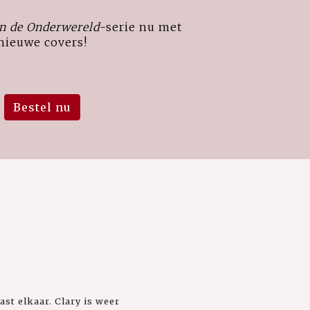
n de Onderwereld
-serie nu met
nieuwe covers!
Bestel nu
st elkaar. Clary is weer