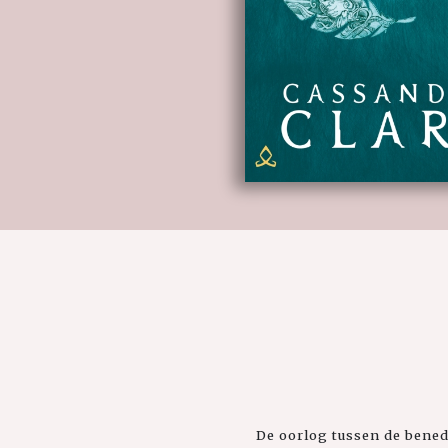
De oorlog tussen de benede