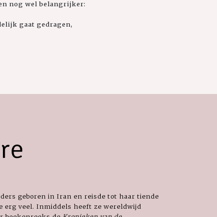
en nog wel belangrijker:
elijk gaat gedragen,
re
ers geboren in Iran en reisde tot haar tiende
e erg veel. Inmiddels heeft ze wereldwijd
aar boekenreeks de
Kronieken van de