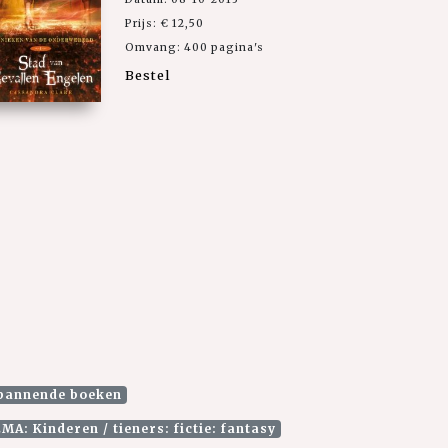
Prijs: € 12,50
Omvang: 400 pagina's
Bestel
Spannende boeken
MA: Kinderen / tieners: fictie: fantasy