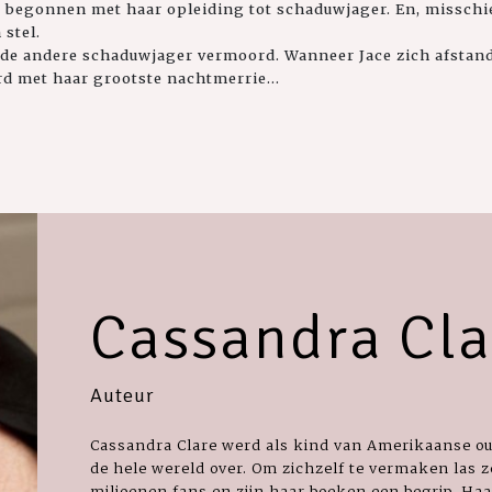
is begonnen met haar opleiding tot schaduwjager. En, misschi
 stel.
de andere schaduwjager vermoord. Wanneer Jace zich afstand
d met haar grootste nachtmerrie...
Cassandra Cla
Auteur
Cassandra Clare werd als kind van Amerikaanse oud
de hele wereld over. Om zichzelf te vermaken las z
miljoenen fans en zijn haar boeken een begrip. H