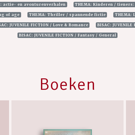
e: actie- en avonturenverhalen
THEMA: Kinderen / tieners:
ng of age
THEMA: Thriller / spannende fictie
THEMA: L
SAC: JUVENILE FICTION / Love & Romance
BISAC: JUVENILE 
BISAC: JUVENILE FICTION / Fantasy / General
Boeken