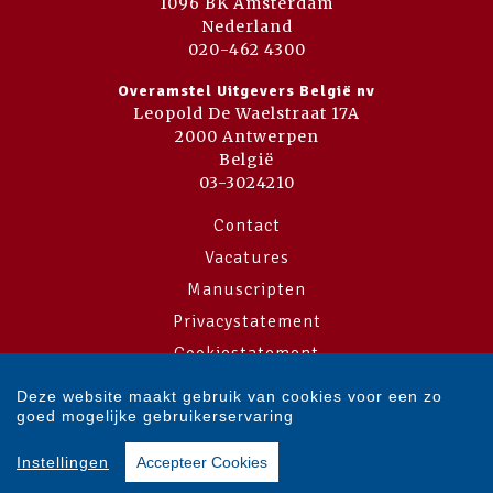
1096 BK Amsterdam
Nederland
020-462 4300
Overamstel Uitgevers België nv
Leopold De Waelstraat 17A
2000 Antwerpen
België
03-3024210
Contact
Vacatures
Manuscripten
Privacystatement
Cookiestatement
Cookie-instellingen
Deze website maakt gebruik van cookies voor een zo
goed mogelijke gebruikerservaring
Copyright © 2007-2026 Overamstel Uitgevers - Alle rechten voorbehouden
Instellingen
Accepteer Cookies
- Ontwerp door
Dog and Pony