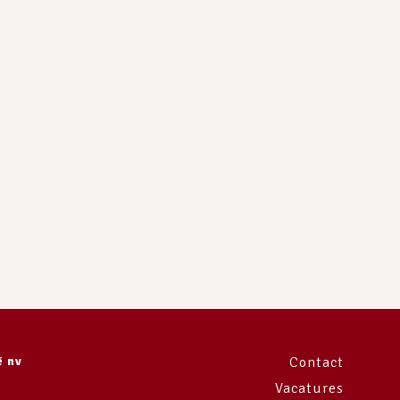
e
ë nv
Contact
Vacatures