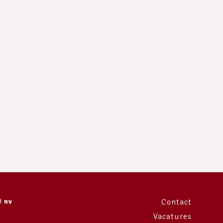
e
ë nv
Contact
Vacatures