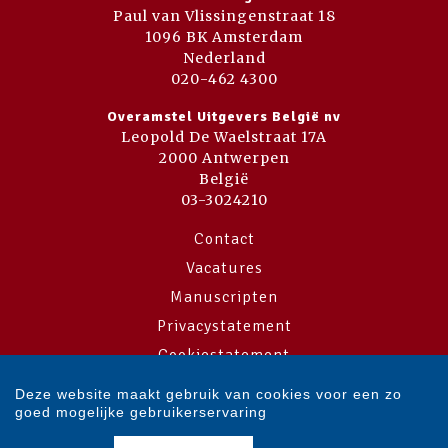
Paul van Vlissingenstraat 18
1096 BK Amsterdam
Nederland
020-462 4300
Overamstel Uitgevers België nv
Leopold De Waelstraat 17A
2000 Antwerpen
België
03-3024210
Contact
Vacatures
Manuscripten
Privacystatement
Cookiestatement
Cookie-instellingen
Deze website maakt gebruik van cookies voor een zo
goed mogelijke gebruikerservaring