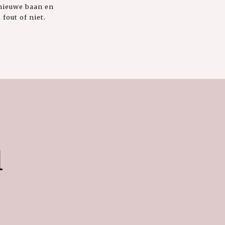
 nieuwe baan en
fout of niet.
l