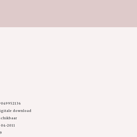
9049952136
igitale download
schikbaar
-04-2011
99