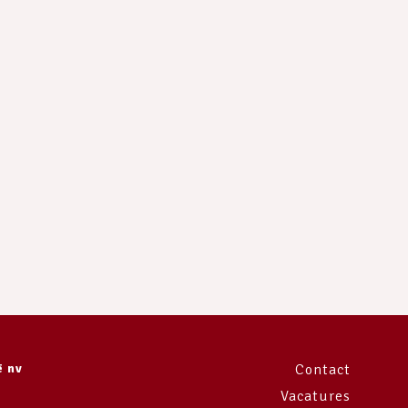
e
ë nv
Contact
Vacatures