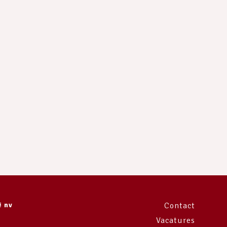
e
ë nv
Contact
Vacatures